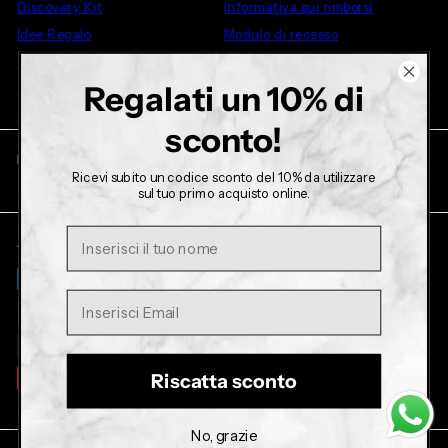
Discovery Kit
Informativa sui rimborsi
Idee Regalo
Modulo di recesso
Outlet
Regalati un 10% di
Altro
Su di noi
sconto!
Mettiti in contatto
Seguici su
Ricevi subito un codice sconto del 10% da utilizzare
Facebook
Instagram
TikTok
YouTube
sul tuo primo acquisto online.
+39 327 4480789
Nome
Accettiamo
Lingua
Italiano
Valuta
Italia (EUR €)
Riscatta sconto
No, grazie