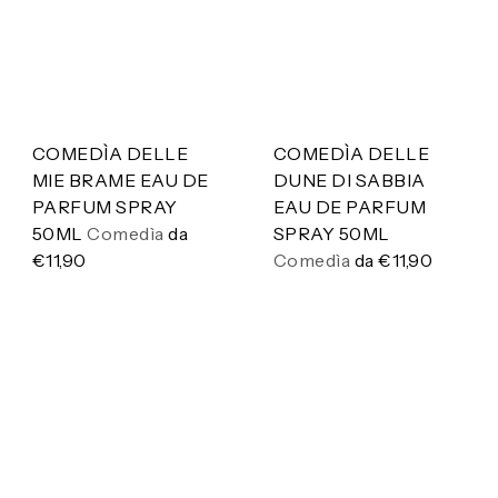
a
K
o
s
m
e
COMEDÌA DELLE
COMEDÌA DELLE
t
MIE BRAME EAU DE
DUNE DI SABBIA
i
PARFUM SPRAY
EAU DE PARFUM
c
50ML
Comedìa
da
SPRAY 50ML
a
€11,90
Comedìa
da
€11,90