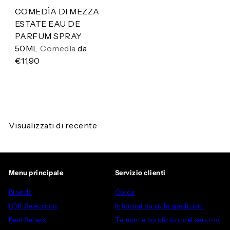
COMEDÌA DI MEZZA
ESTATE EAU DE
PARFUM SPRAY
50ML
Comedìa
da
€11,90
Visualizzati di recente
Menu principale
Servizio clienti
Brands
Cerca
LOK Selections
Informativa sulle spedizioni
Best Sellers
Termini e condizioni del servizio