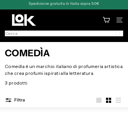
Spedizione gratuita in Italia sopra 50€
Vai
Paga in comode rate con Scalapay o Klarna
Metti
direttamente
in
L
ai
pausa
presentazione
NAVI
o
contenuti
f
Cerca
f
i
c
COMEDÌA
i
n
Comedìa è un marchio italiano di profumeria artistica
a
che crea profumi ispirati alla letteratura.
O
3 prodotti
l
f
a
Filtra
t
Grande
Piccola
Elenc
t
i
v