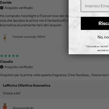
Davide
Acquisto verificato
Ho comprato moonlight e Forever love del marchio pana dora.due profumi 
scia che lasciano le prime ore è fantastica.10 campioncini omaggio come da
Risc
kosmetica.sicuramente faró altri acquisti.
No, no
Forever Love edp, 100ml
*Cliccando su “Iscriviti” 
secondo la n
Claudia
Acquisto verificato
Acquisto per la prima volta questa fragranza. Direi favolosa… fresca non
Lofficina Olfattiva Kosmetica
Grazie a lei!
Gozo extrait dp