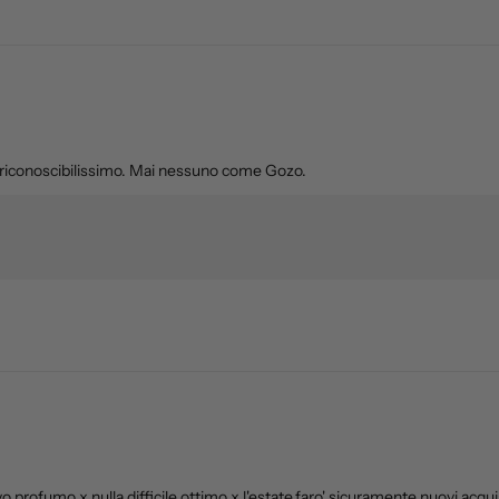
 riconoscibilissimo. Mai nessuno come Gozo.
rofumo x nulla difficile ottimo x l'estate.faro' sicuramente nuovi acqui