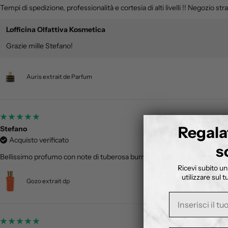
Tempi di spedizione, professionalità e cortesia di alti livelli !! Negozio stra
Lofficina Olfattiva Kosmetica
Grazie mille Stefano!
Auris extrait de Parfum
Regala
Stefano
Acquisto verificato
s
Bellissimo profumo con note di tuberosa burrose e primeggianti per tuta
Ricevi subito u
utilizzare sul 
Gozo extrait dp
Nome