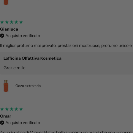
Gianluca
Acquisto verificato
Il miglior profumo mai provato, prestazioni mostruose, profumo unico e
Lofficina Olfattiva Kosmetica
Grazie mille
Gozo extrait dp
Omar
Acquisto verificato
Agua Exotica di Miguel Matos bella scoperta un brand che non conoscevo p