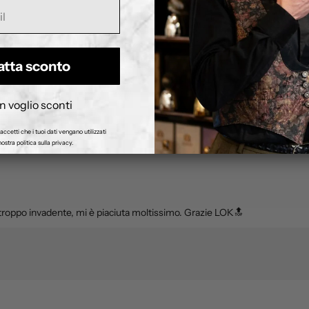
davvero buonissimi.ma quel che mi ha reso stupefatto,è che malgrado l'es
 loro accennato.quel che ho apprezzato di piú è stato l'intero imballo.prop
atta sconto
n voglio sconti
accetti che i tuoi dati vengano utilizzati
ostra politica sulla privacy.
 troppo invadente, mi è piaciuta moltissimo. Grazie LOK🔝