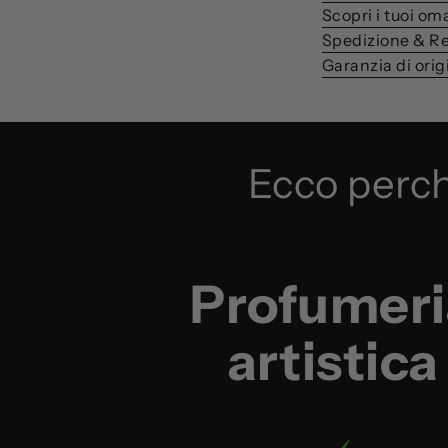
Scopri i tuoi om
Spedizione & Re
Garanzia di orig
Ecco perch
Profumeri
artistica