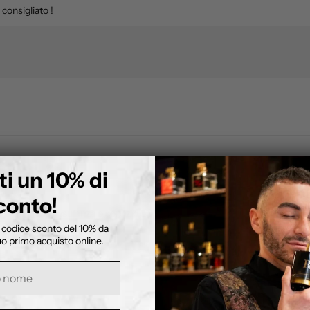
 consigliato !
ti un 10% di
conto!
 la durata. Consulenza e servizio LOK impeccabile!!!
n codice sconto del 10% da
tuo primo acquisto online.