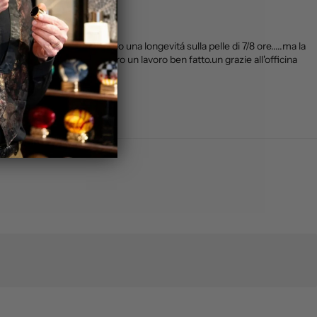
sere e de parfum,hanno una longevitá sulla pelle di 7/8 ore.....ma la
rio a prova di urto.davvero un lavoro ben fatto.un grazie all'officina