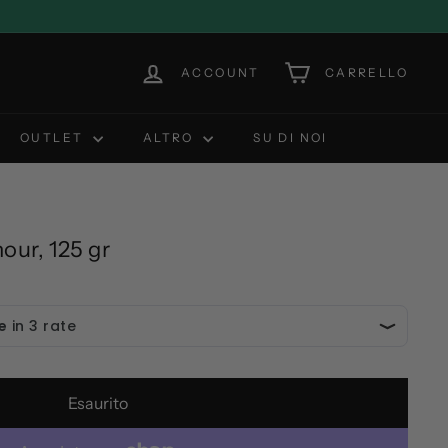
ACCOUNT
CARRELLO
OUTLET
ALTRO
SU DI NOI
our, 125 gr
Esaurito