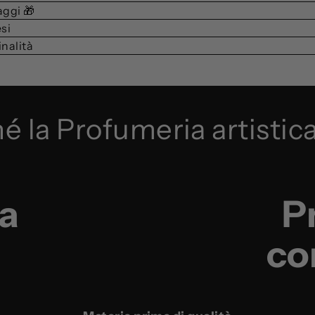
aggi 🎁
si
inalità
é la Profumeria artistica
a
P
co