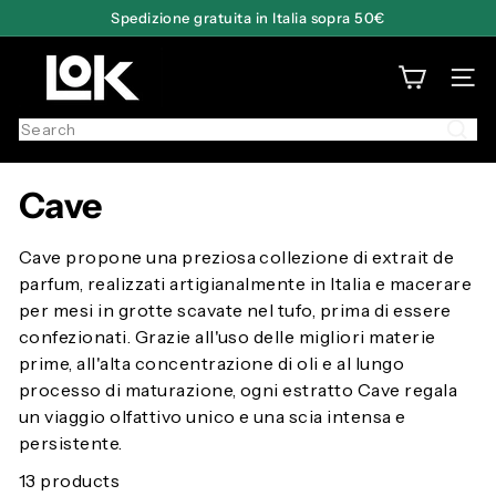
Skip
Spedizione gratuita in Italia sopra 50€
Pause
to
slideshow
L
content
SITE
o
f
Search
f
i
c
Cave
i
n
Cave propone una preziosa collezione di extrait de
a
parfum, realizzati artigianalmente in Italia e macerare
O
per mesi in grotte scavate nel tufo, prima di essere
l
confezionati. Grazie all'uso delle migliori materie
f
prime, all'alta concentrazione di oli e al lungo
a
processo di maturazione, ogni estratto Cave regala
t
un viaggio olfattivo unico e una scia intensa e
t
persistente.
i
13 products
v