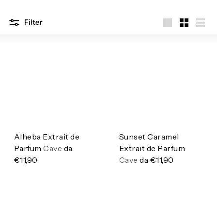
a
K
Filter
o
Large
Small
List
s
m
e
t
i
c
a
Alheba Extrait de
Sunset Caramel
Parfum
Cave
da
Extrait de Parfum
€11,90
Cave
da
€11,90