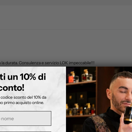
 la durata. Consulenza e servizio LOK impeccabile!!!
ti un 10% di
conto!
n codice sconto del 10% da
tuo primo acquisto online.
davvero buonissimi.ma quel che mi ha reso stupefatto,è che malgrado l'es
 loro accennato.quel che ho apprezzato di piú è stato l'intero imballo.prop