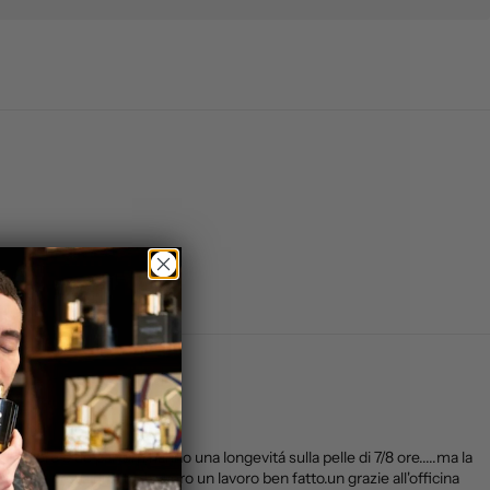
sere e de parfum,hanno una longevitá sulla pelle di 7/8 ore.....ma la
rio a prova di urto.davvero un lavoro ben fatto.un grazie all'officina