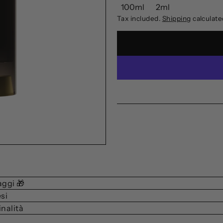
100ml
2ml
a
Tax included.
Shipping
calculate
K
o
s
m
e
t
i
c
a
aggi 🎁
si
inalità