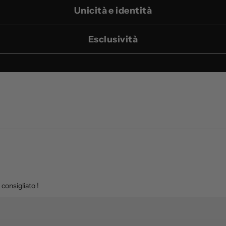
Unicità e identità
Esclusività
 consigliato !