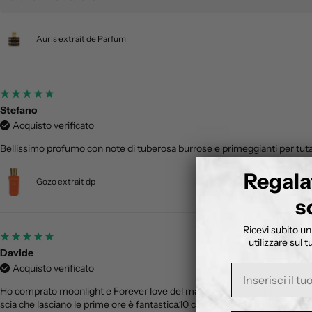
Auris extrait de Parfum
Stefano
Acquisto verificato
Bellissimo profumo con note di tuberosa burrose e primeggianti per tuta
Regala
Gozo extrait dp
s
Ricevi subito u
utilizzare sul 
Davide
Nome
Acquisto verificato
Ho comprato moonlight e Forever love del marchio pana dora.due profumi 
scia che lasciano le prime ore è fantastica.10 campioncini omaggio come da