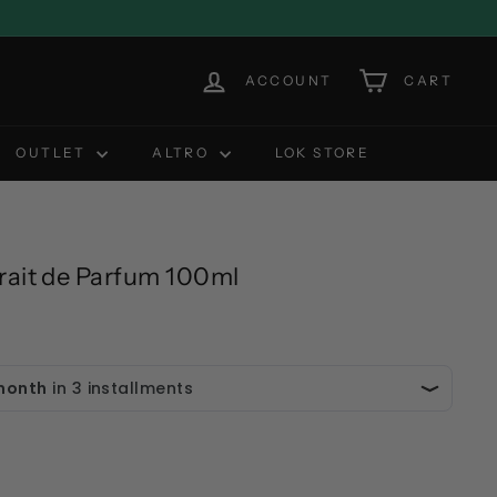
ACCOUNT
CART
OUTLET
ALTRO
LOK STORE
trait de Parfum 100ml